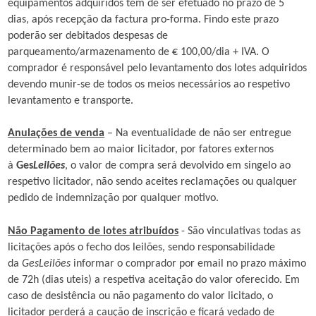
equipamentos adquiridos tem de ser efetuado no prazo de 5
dias, após recepção da factura pro-forma. Findo este prazo
poderão ser debitados despesas de
parqueamento/armazenamento de € 100,00/dia + IVA. O
comprador é responsável pelo levantamento dos lotes adquiridos
devendo munir-se de todos os meios necessários ao respetivo
levantamento e transporte.
Anulações de venda
– Na eventualidade de não ser entregue
determinado bem ao maior licitador, por fatores externos
à
Ges
Leilões
, o valor de compra será devolvido em singelo ao
respetivo licitador, não sendo aceites reclamações ou qualquer
pedido de indemnização por qualquer motivo.
Não Pagamento de lotes atribuídos
- São vinculativas todas as
licitações após o fecho dos leilões, sendo responsabilidade
da
GesLeilões
informar o comprador por email no prazo máximo
de 72h (dias uteis) a respetiva aceitação do valor oferecido. Em
caso de desistência ou não pagamento do valor licitado, o
licitador perderá a caução de inscrição e ficará vedado de