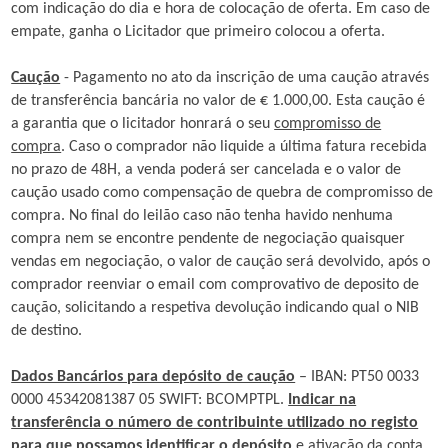
com indicação do dia e hora de colocação de oferta. Em caso de
empate, ganha o Licitador que primeiro colocou a oferta.
Caução
- Pagamento no ato da inscrição de uma caução através
de transferência bancária no valor de € 1.000,00. Esta caução é
a garantia que o licitador honrará o seu
compromisso de
compra
. Caso o comprador não liquide a última fatura recebida
no prazo de 48H, a venda poderá ser cancelada e o valor de
caução usado como compensação de quebra de compromisso de
compra. No final do leilão caso não tenha havido nenhuma
compra nem se encontre pendente de negociação quaisquer
vendas em negociação, o valor de caução será devolvido, após o
comprador reenviar o email com comprovativo de deposito de
caução, solicitando a respetiva devolução indicando qual o NIB
de destino.
Dados Bancários para depósito de caução
– IBAN: PT50 0033
0000 45342081387 05 SWIFT: BCOMPTPL.
Indicar na
transferência o número de contribuinte utilizado no registo
para que possamos identificar o depósito
e ativação da conta.